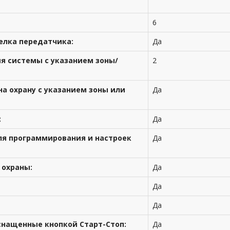
6
елка передатчика:
Да
ия системы с указанием зоны/
2
на охрану с указанием зоны или
Да
:
Да
я программирования и настроек
Да
 охраны:
Да
Да
Да
снащенные кнопкой Старт-Стоп:
Да