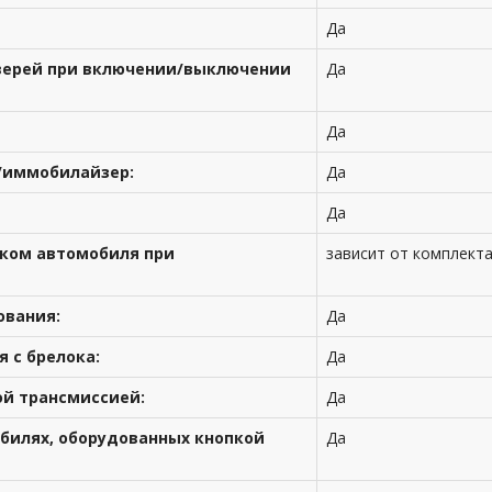
Да
верей при включении/выключении
Да
Да
/иммобилайзер:
Да
Да
ком автомобиля при
зависит от комплект
ования:
Да
 с брелока:
Да
ой трансмиссией:
Да
обилях, оборудованных кнопкой
Да