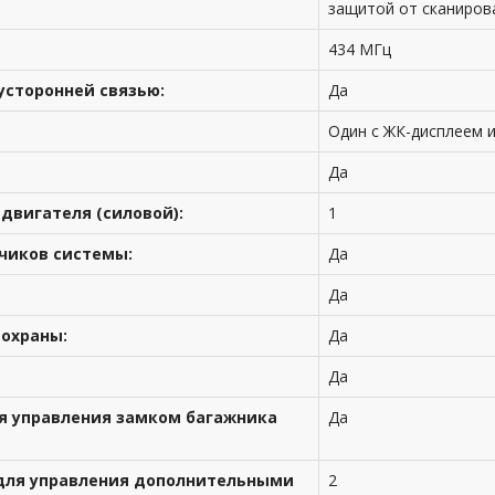
защитой от сканиров
434 МГц
усторонней связью:
Да
Один с ЖК-дисплеем и
Да
двигателя (силовой):
1
чиков системы:
Да
Да
 охраны:
Да
Да
ля управления замком багажника
Да
 для управления дополнительными
2