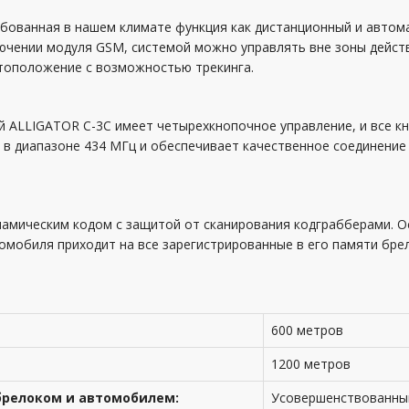
ебованная в нашем климате функция как дистанционный и автома
чении модуля GSM, системой можно управлять вне зоны действ
тоположение с возможностью трекинга.
 ALLIGATOR C-3С имеет четырехкнопочное управление, и все к
т в диапазоне 434 МГц и обеспечивает качественное соединение
мическим кодом с защитой от сканирования кодграбберами. О
мобиля приходит на все зарегистрированные в его памяти брелк
600 метров
1200 метров
релоком и автомобилем:
Усовершенствованный