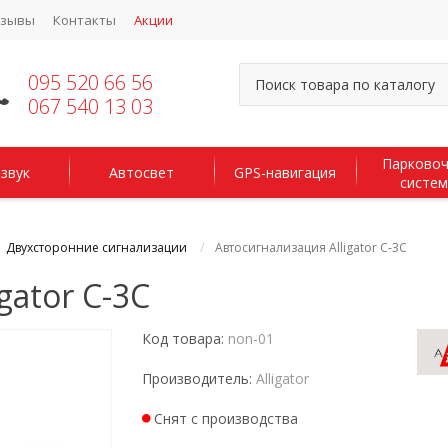
тзывы
Контакты
Акции
095 520 66 56
067 540 13 03
Парково
звук
Автосвет
GPS-навигация
систе
Двухсторонние сигнализации
Автосигнализация Alligator C-3C
gator C-3C
Код товара:
non-01
Производитель:
Alligator
Снят с производства