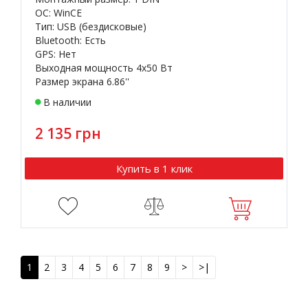
OC: WinCE
Тип: USB (бездисковые)
Bluetooth: Есть
GPS: Нет
Выходная мощность 4х50 Вт
Размер экрана 6.86''
В наличии
2 135 грн
Купить в 1 клик
1
2
3
4
5
6
7
8
9
>
>|