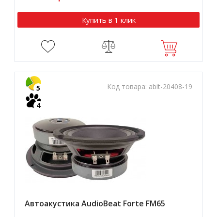
Купить в 1 клик
Код товара:
abit-20408-19
5
4
Автоакустика AudioBeat Forte FM65