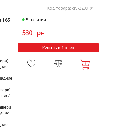
Код товара:
crv-2299-01
 165
В наличии
530 грн
Купить в 1 клик
вери)
дние
задние
двери)
дние/
 двери)
адние
дние