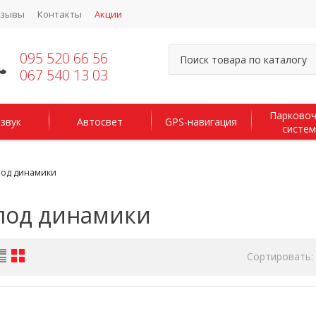
тзывы
Контакты
Акции
095 520 66 56
067 540 13 03
Парково
звук
Автосвет
GPS-навигация
систе
под динамики
под динамики
Сортировать: