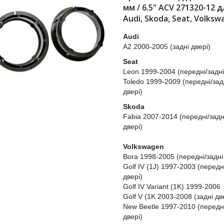
мм / 6.5" ACV 271320-12 д
Audi, Skoda, Seat, Volks
Audi
A2 2000-2005 (задні двері)
Seat
Leon 1999-2004 (передні/задні
Toledo 1999-2009 (передні/зад
двері)
Skoda
Fabia 2007-2014 (передні/задн
двері)
Volkswagen
Bora 1998-2005 (передні/задні
Golf IV (1J) 1997-2003 (передн
двері)
Golf IV Variant (1K) 1999-2006
Golf V (1K 2003-2008 (задні дв
New Beetle 1997-2010 (передні
двері)