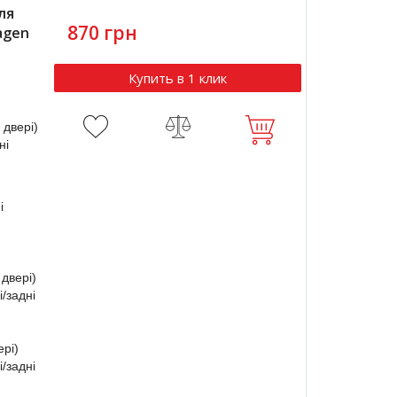
ля
870 грн
wagen
Купить в 1 клик
 двері)
ні
і
 двері)
і/задні
ері)
/задні