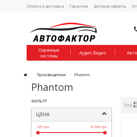
Оплата и доставка
Гарантии
Договор оферты
О
Охранные
Аудио Видео
Авто
системы
Производители
Phantom
Phantom
ФИЛЬТР
Вид:
ЦЕНА
129 грн
16 206 грн