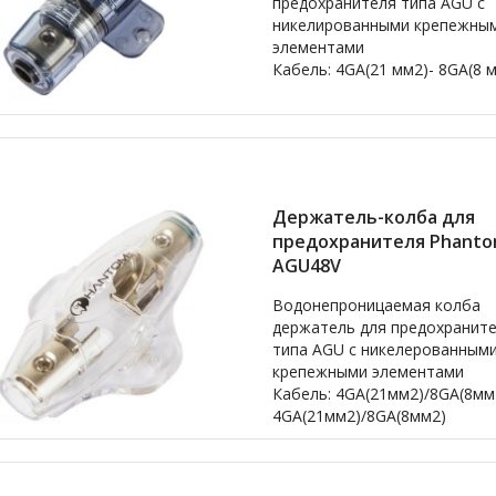
предохранителя типа AGU с
никелированными крепежны
элементами
Кабель: 4GA(21 мм2)- 8GA(8 
Держатель-колба для
предохранителя Phant
AGU48V
Водонепроницаемая колба
держатель для предохранит
типа AGU с никелерованным
крепежными элементами
Кабель: 4GA(21мм2)/8GA(8мм
4GA(21мм2)/8GA(8мм2)