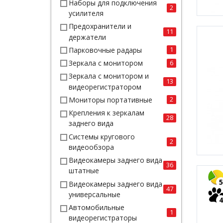
Наборы для подключения
2
усилителя
Предохранители и
11
держатели
Парковочные радары
1
Зеркала с монитором
6
Зеркала с монитором и
13
видеорегистратором
Мониторы портативные
2
Крепления к зеркалам
28
заднего вида
Системы кругового
2
видеообзора
Видеокамеры заднего вида
36
штатные
5
Видеокамеры заднего вида
47
универсальные
4
Автомобильные
1
видеорегистраторы