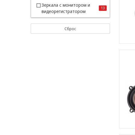
Зеркала с монитором и
13
видеорегистратором
Сброс