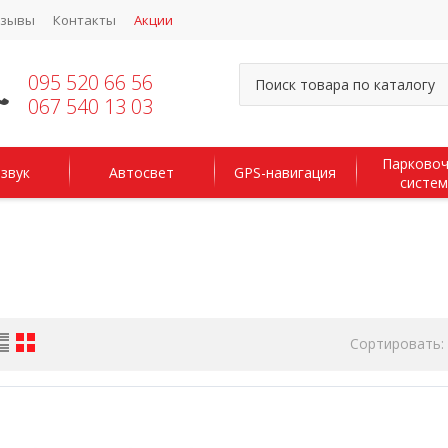
тзывы
Контакты
Акции
095 520 66 56
067 540 13 03
Парково
звук
Автосвет
GPS-навигация
систе
Сортировать: