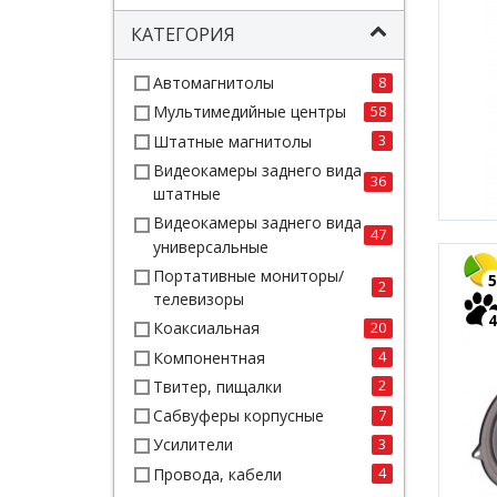
КАТЕГОРИЯ
Автомагнитолы
8
Мультимедийные центры
58
Штатные магнитолы
3
Видеокамеры заднего вида
36
штатные
Видеокамеры заднего вида
47
универсальные
Портативные мониторы/
5
2
телевизоры
4
Коаксиальная
20
Компонентная
4
Твитер, пищалки
2
Сабвуферы корпусные
7
Усилители
3
Провода, кабели
4