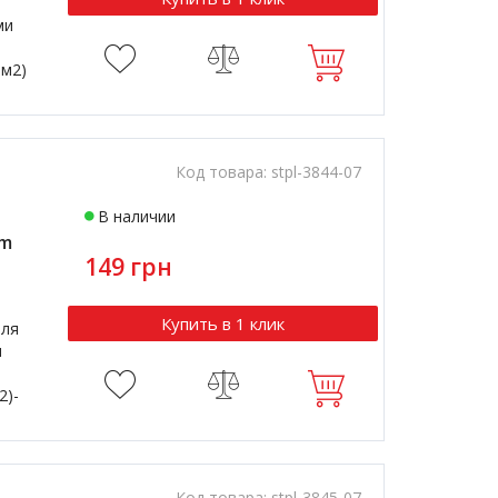
ми
мм2)
Код товара:
stpl-3844-07
В наличии
om
149 грн
Купить в 1 клик
еля
и
2)-
Код товара:
stpl-3845-07