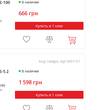
S-100
В наличии
666 грн
т
Купить в 1 клик
Код товара:
stpl-3697-07
-5.2
В наличии
1 598 грн
4см)
т
Купить в 1 клик