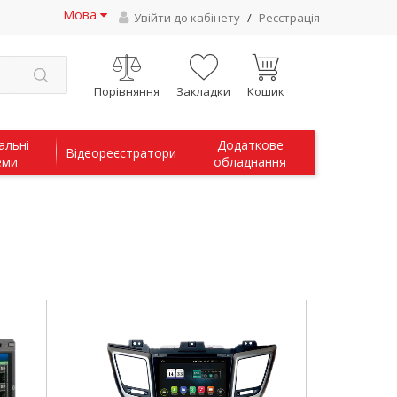
Мова
Увійти до кабінету
/
Реєстрація
Порівняння
Закладки
Кошик
альні
Додаткове
Відеореєстратори
еми
обладнання