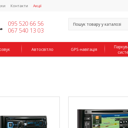
уки
Контакти
Акції
095 520 66 56
067 540 13 03
Паркув
озвук
Автосвітло
GPS-навігація
сист