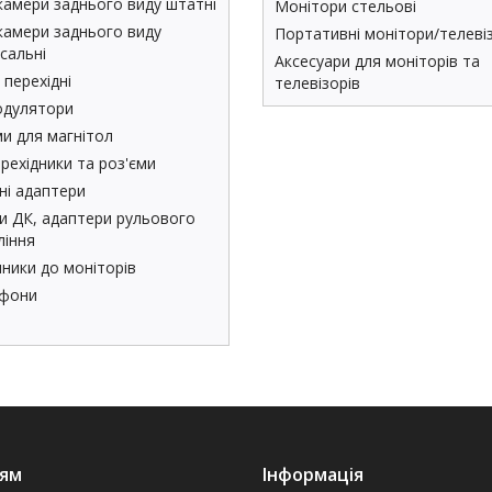
камери заднього виду штатні
Монітори стельові
камери заднього виду
Портативні монітори/телеві
сальні
Аксесуари для моніторів та
 перехідні
телевізорів
дулятори
ми для магнітол
рехідники та роз'єми
ні адаптери
и ДК, адаптери рульового
ління
ники до моніторів
фони
ям
Інформація