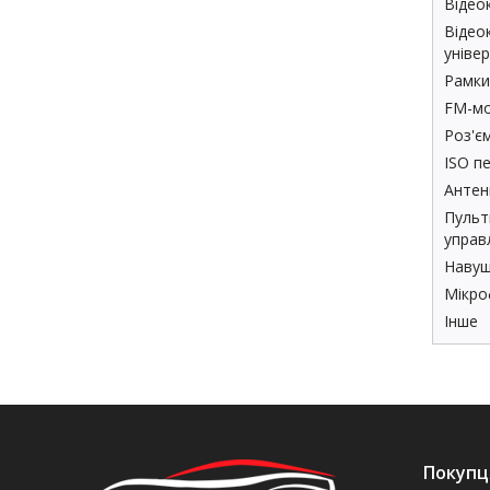
Відео
Відео
універ
Рамки
FM-мо
Роз'є
ISO пе
Антен
Пульт
управ
Навуш
Мікро
Інше
Покупц