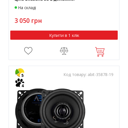
На складі
3 050 грн
Купити в 1 клік
Код товару:
abit-35878-19
5
4