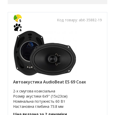
Код товару:
abit-35882-19
5
4
Автоакустика AudioBeat ES 69 Coax
2-х смугова коаксіальна
Розмір акустики 6x9" (15х23см)
Номінальна потужність 60 Вт
Настановна глибина 73.8 мм
Ціна вказана за 2 динаміки