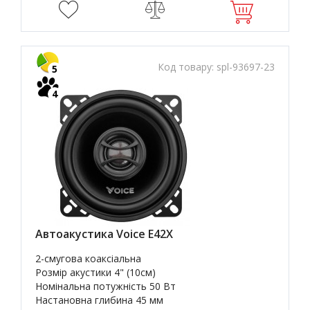
Код товару:
spl-93697-23
5
4
Автоакустика Voice E42X
2-смугова коаксіальна
Розмір акустики
4" (10см)
Номінальна потужність 50 Вт
Настановна глибина 45 мм