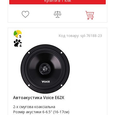
Купити в 1 клік
Код товару:
spl-76188-23
5
4
Автоакустика Voice E62X
2-х смугова коаксіальна
Розмір акустики
6-6.5" (16-17см)