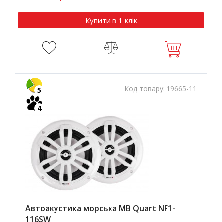
Купити в 1 клік
Код товару:
19665-11
5
4
Автоакустика морська MB Quart NF1-
116SW