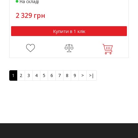
На складі
2 329 грн
Купити в 1 клік
1
2
3
4
5
6
7
8
9
>
>|