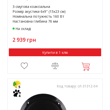
3-смугова коаксіальна
Розмір акустики 6x9" (15х23 см)
Номінальна потужність 160 Вт
Настановна глибина 76 мм
На складі
2 939 грн
Купити в 1 клік
Код товару:
crl-31312-04
5
4