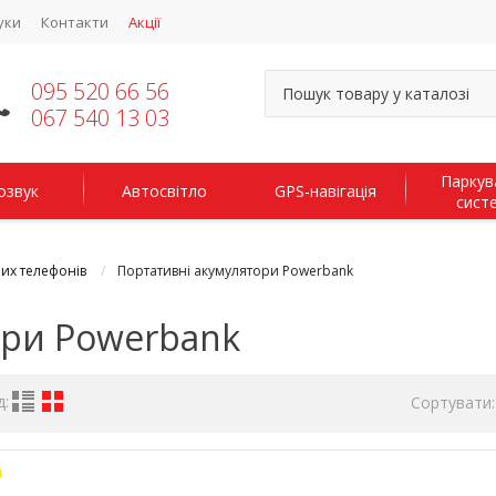
уки
Контакти
Акції
095 520 66 56
067 540 13 03
Паркув
озвук
Автосвітло
GPS-навігація
сист
их телефонів
Портативні акумулятори Powerbank
ори Powerbank
д:
Сортувати