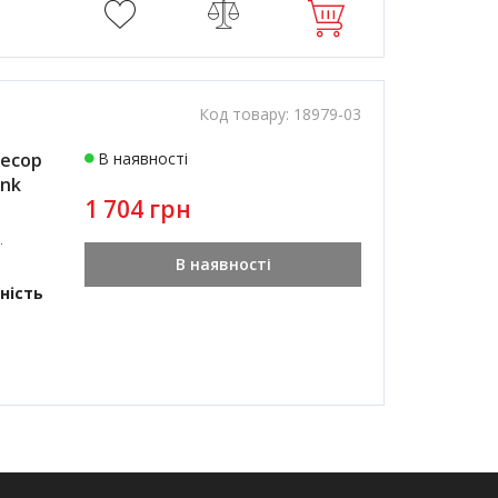
Код товару:
18979-03
есор
В наявності
ank
1 704 грн
ї
В наявності
ність