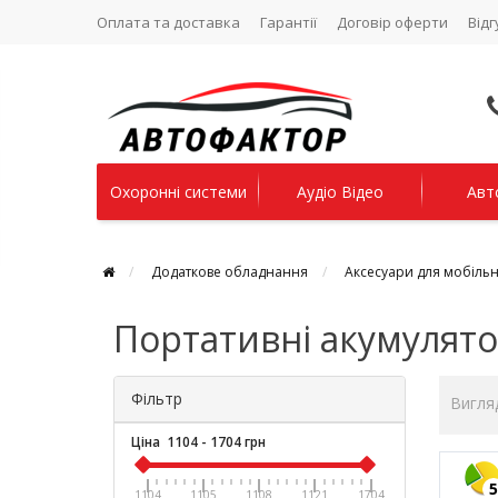
Оплата та доставка
Гарантії
Договір оферти
Відг
Охоронні системи
Аудіо Відео
Авт
Додаткове обладнання
Аксесуари для мобільн
Портативні акумулят
Фільтр
Вигля
Ціна
1104
-
1704
грн
5
1104
1105
1108
1121
1704