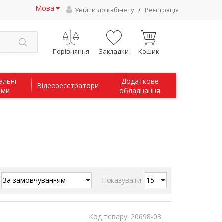
Мова
Увійти до кабінету
/
Реєстрація
Порівняння
Закладки
Кошик
альні
Додаткове
Відеореєстратори
еми
обладнання
:
Показувати:
Код товару:
20698-03