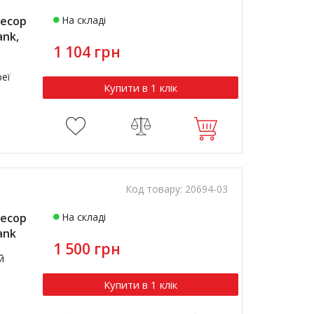
есор
На складі
ank,
1 104 грн
реї
Купити в 1 клік
Код товару:
20694-03
есор
На складі
ank
1 500 грн
й
Купити в 1 клік