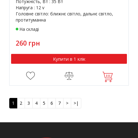
Потужність, Вт : 35 Вт
Напруга : 12 v
Головне світло: ближнє світло, дальнє світло,
протитуманна
На складі
260 грн
Купити в 1 клік
1
2
3
4
5
6
7
>
>|