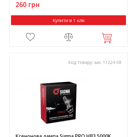
260 грн
Купити в 1 клік
Код товару:
aac-11224-08
Ксенонова лампа Sigma PRO HB3 5000K