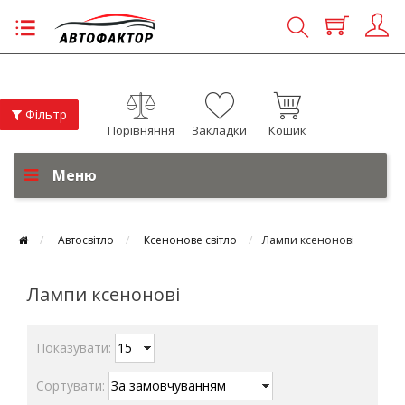
Фільтр
Порівняння
Закладки
Кошик
Меню
Автосвітло
Ксенонове світло
Лампи ксенонові
Лампи ксенонові
Показувати:
Сортувати: