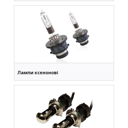
Лампи ксенонові