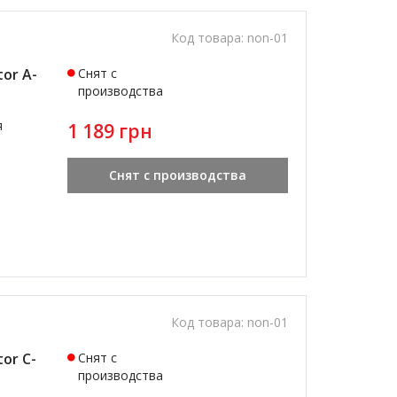
Код товара:
non-01
or A-
Снят с
производства
я
1 189 грн
Снят с производства
Код товара:
non-01
or C-
Снят с
производства