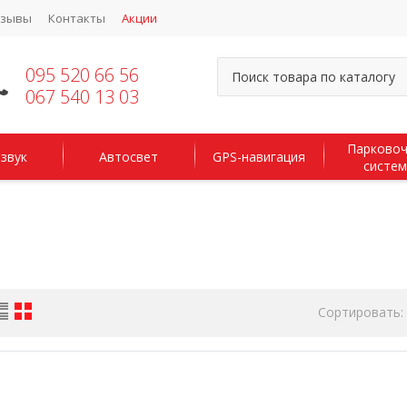
тзывы
Контакты
Акции
095 520 66 56
067 540 13 03
Парково
звук
Автосвет
GPS-навигация
систе
Сортировать: