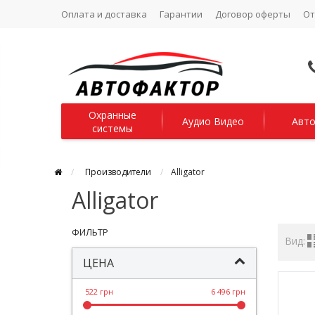
Оплата и доставка
Гарантии
Договор оферты
О
Охранные
Аудио Видео
Авто
системы
Производители
Alligator
Alligator
ФИЛЬТР
Вид:
ЦЕНА
522 грн
6 496 грн