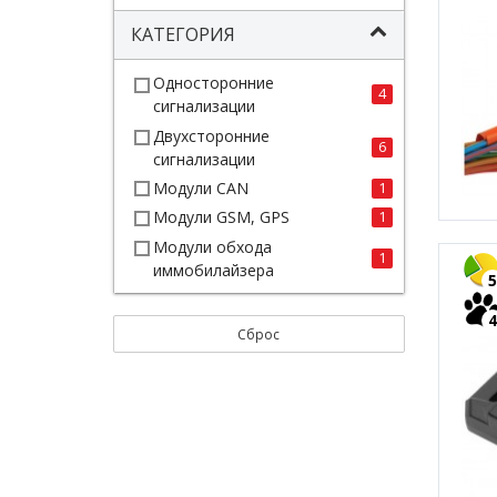
КАТЕГОРИЯ
Односторонние
4
сигнализации
Двухсторонние
6
сигнализации
Модули CAN
1
Модули GSM, GPS
1
Модули обхода
1
иммобилайзера
5
4
Сброс