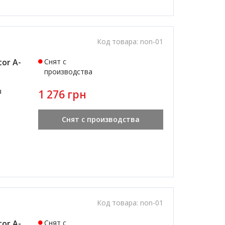
Код товара:
non-01
or A-
Снят с
производства
я
1 276 грн
Снят с производства
Код товара:
non-01
or A-
Снят с