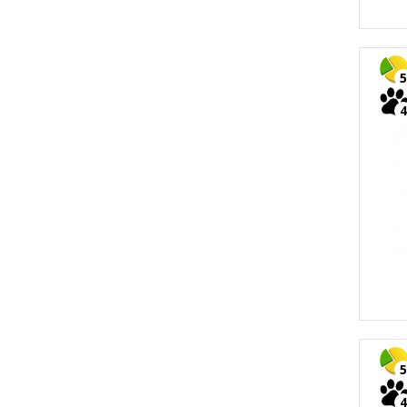
5
4
5
4