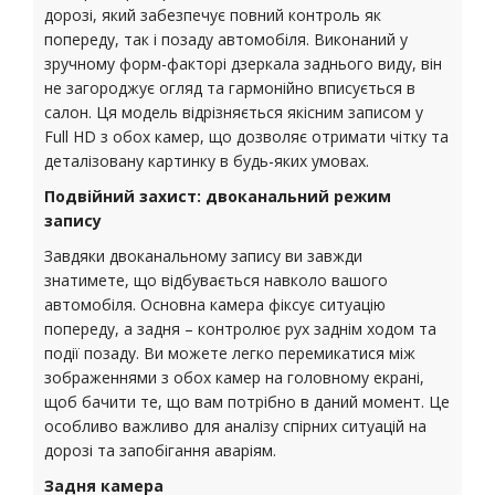
дорозі, який забезпечує повний контроль як
попереду, так і позаду автомобіля. Виконаний у
зручному форм-факторі дзеркала заднього виду, він
не загороджує огляд та гармонійно вписується в
салон. Ця модель відрізняється якісним записом у
Full HD з обох камер, що дозволяє отримати чітку та
деталізовану картинку в будь-яких умовах.
Подвійний захист: двоканальний режим
запису
Завдяки двоканальному запису ви завжди
знатимете, що відбувається навколо вашого
автомобіля. Основна камера фіксує ситуацію
попереду, а задня – контролює рух заднім ходом та
події позаду. Ви можете легко перемикатися між
зображеннями з обох камер на головному екрані,
щоб бачити те, що вам потрібно в даний момент. Це
особливо важливо для аналізу спірних ситуацій на
дорозі та запобігання аваріям.
Задня камера