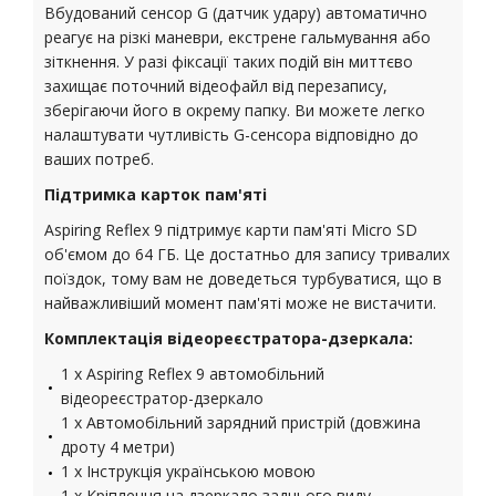
Вбудований сенсор G (датчик удару) автоматично
реагує на різкі маневри, екстрене гальмування або
зіткнення. У разі фіксації таких подій він миттєво
захищає поточний відеофайл від перезапису,
зберігаючи його в окрему папку. Ви можете легко
налаштувати чутливість G-сенсора відповідно до
ваших потреб.
Підтримка карток пам'яті
Aspiring Reflex 9 підтримує карти пам'яті Micro SD
об'ємом до 64 ГБ. Це достатньо для запису тривалих
поїздок, тому вам не доведеться турбуватися, що в
найважливіший момент пам'яті може не вистачити.
Комплектація відеореєстратора-дзеркала:
1 x Aspiring Reflex 9 автомобільний
відеореєстратор-дзеркало
1 x Автомобільний зарядний пристрій (довжина
дроту 4 метри)
1 x Інструкція українською мовою
1 x Кріплення на дзеркало заднього виду