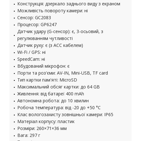
Конструкція: дзеркало заднього виду з екраном
Можливість повороту камери: ні
Сенсор: GC2083
Процесор: GP6247
Датчик удару (G-сенсор): є, 3-осьовий, з
регулюванням чутливості
Датчик руху: є (з ACC кабелем)
Wi-Fi / GPS: ні
SpeedCam: ні
Вбудований мікрофон: є
Порти та роз'єми: AV-IN, Mini-USB, TF card
Тип картки пам'яті: MicroSD
Максимальний обсяг картки: до 64 GB
Живлення: від батареї 400 mAh
Автономна робота: до 10 хвилин
Робоча температура: від -20 до +50 °C
Клас вологозахисту зовнішньої камери: IP65
Матеріал корпусу: пластик
Розміри: 260×71×36 мм
Вага: 297 г