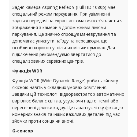
Задня камера Aspiring Reflex 9 (Full HD 1080p) має
спеціальний режим паркування. При увімкненні
задньої передачі на екрані автоматично з'являється
зображення з камери з допоміжними лініями
паркування. Це значно спрощує маневрування та
допомагає уникнути наїзду на перешкоди, що
особливо корисно у щільних міських умовах. Для
підключення рекомендуємо звертатися до
спеціалізованих сервісних центрів.
Функція WDR
Функція WDR (Wide Dynamic Range) робить зйомку
якісною навіть у складних умовах освітлення.
Завдяки цій технології відеореєстратор автоматично
вирівнює баланс світла, усуваючи надто темні або
пересвічені ділянки кадру. Це гарантує чітку фіксацію
номерних знаків та інших важливих деталей під час
зйомки проти сонця чи вночі.
G-сенсор